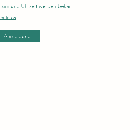
tum und Uhrzeit werden bekanntgegeben
Wien, Van 
hr Infos
Anmeldung