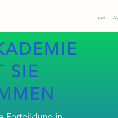
Start
Ak
KADEMIE
T SIE
OMMEN
e Fortbildung in