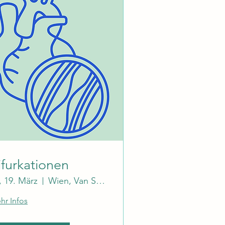
ifurkationen
., 19. März
Wien, Van Swieten Saal
hr Infos