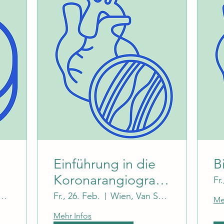
Einführung in die
B
Koronarangiografie
Fr
für KardiologInnen
, Van Swieten Saal
Fr., 26. Feb.
Wien, Van Swieten Saal
Me
in Ausbildung
Mehr Infos